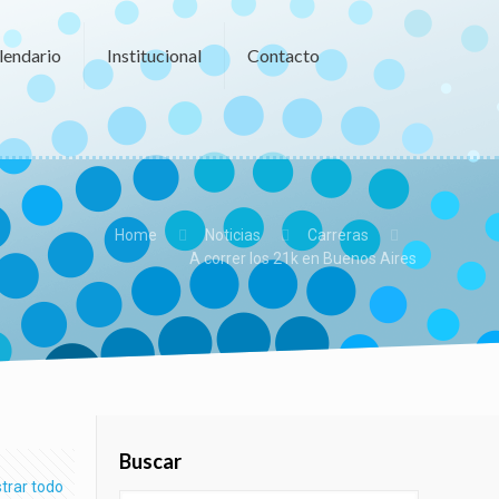
lendario
Institucional
Contacto
Home
Noticias
Carreras
A correr los 21k en Buenos Aires
Buscar
trar todo