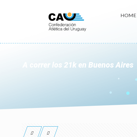
HOME
A correr los 21k en Buenos Aires