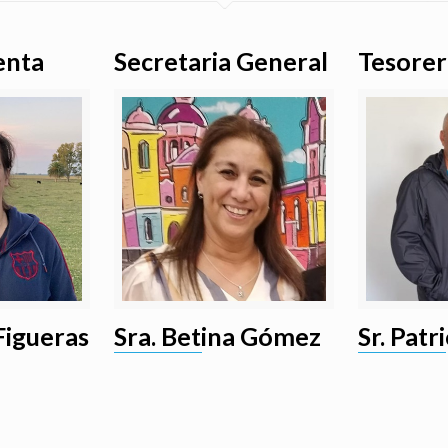
enta
Secretaria General
Tesore
 Figueras
Sra. Betina Gómez
Sr. Patr