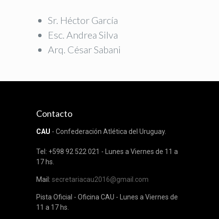
Sr. Héctor García
Esc. Andrea Silva
Arq. César Sabani
Contacto
CAU
- Confederación Atlética del Uruguay.
Tel: +598 92 522 021 - Lunes a Viernes de 11 a
17 hs.
Mail:
secretariacau2016@gmail.com
Pista Oficial - Oficina CAU - Lunes a Viernes de
11 a 17 hs.