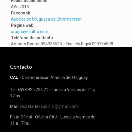
Fecha de afiliación
Año 2013
Facebook
Asociación Uruguaya de Ultramaraton
Página web
uruguayesultra.com
Teléfono de contacto
Amparo Bauter 094935638 – Daniela Rigali 099154538
Contacto
CAU
- Confederación Atlética del Uruguay.
Tel: +598 92 522 021 - Lunes a Viernes de 11 a
17 hs.
Mail:
secretariacau2016@gmail.com
Pista Oficial - Oficina CAU - Lunes a Viernes de
11 a 17 hs.