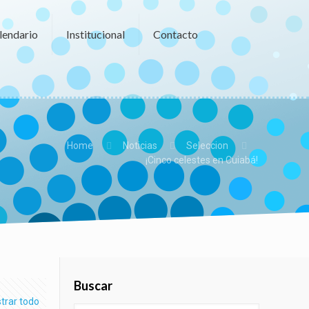
lendario
Institucional
Contacto
Home
Noticias
Seleccion
¡Cinco celestes en Cuiabá!
Buscar
trar todo