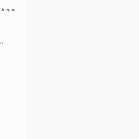
s Juegos
n.