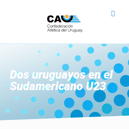
Dos uruguayos en el
Sudamericano U23