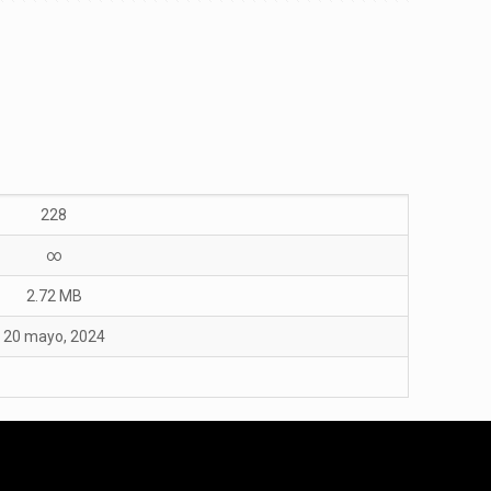
228
∞
2.72 MB
20 mayo, 2024