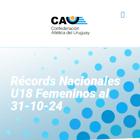
Récords Nacionales
U18 Femeninos al
31-10-24