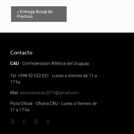
Evento
«
Entrega Anual de
Navegación
Premios
Contacto
CAU
- Confederación Atlética del Uruguay.
Tel: +598 92 522 021 - Lunes a Viernes de 11 a
17 hs.
Mail:
secretariacau2016@gmail.com
Pista Oficial - Oficina CAU - Lunes a Viernes de
11 a 17 hs.