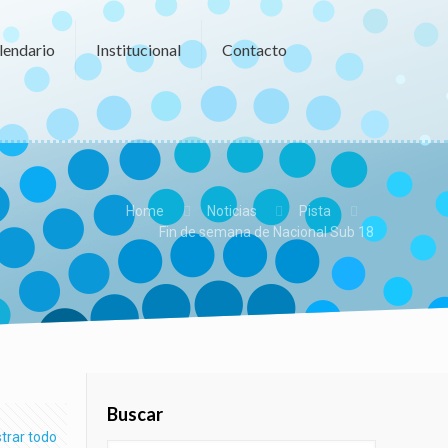
lendario
Institucional
Contacto
Home
Noticias
Pista
Fin de semana de Nacional Sub 18
Buscar
trar todo