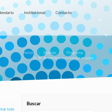
lendario
Institucional
Contacto
Home
Noticias
Programa
Un fin de semana prometedor en pista
Buscar
trar todo