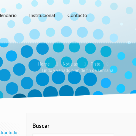
lendario
Institucional
Contacto
Home
Noticias
Pista
Lindo y variado plan de fin de semana
Buscar
trar todo