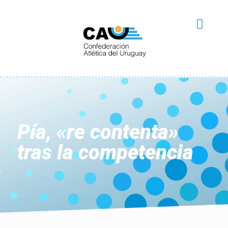
Pía, «re contenta»
tras la competencia