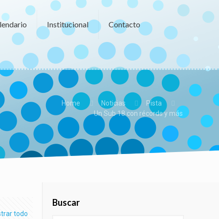
lendario
Institucional
Contacto
Home
Noticias
Pista
Un Sub 18 con récords y más
Buscar
trar todo