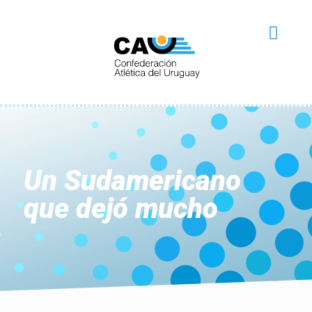
Un Sudamericano
que dejó mucho