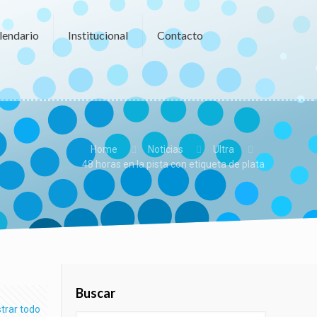
lendario
Institucional
Contacto
Home
Noticias
Ultra
48 horas en la pista con etiqueta de plata
Buscar
trar todo