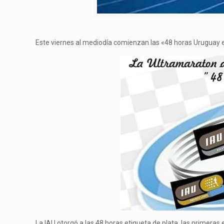
Este viernes al mediodía comienzan las «48 horas Uruguay es 
La IAU otorgó a las 48 horas etiqueta de plata, las primeras