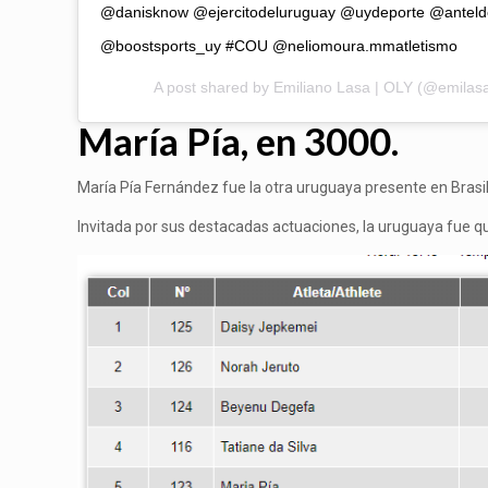
@danisknow @ejercitodeluruguay @uydeporte @antel
@boostsports_uy #COU @neliomoura.mmatletismo
A post shared by
Emiliano Lasa | OLY
(@emilas
María Pía, en 3000.
María Pía Fernández fue la otra uruguaya presente en Brasil
Invitada por sus destacadas actuaciones, la uruguaya fue q