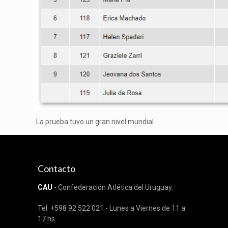
La prueba tuvo un gran nivel mundial.
Contacto
CAU
- Confederación Atlética del Uruguay.
Tel: +598 92 522 021 - Lunes a Viernes de 11 a
17 hs.