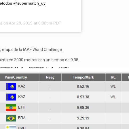
detodos @supermatch_uy
a) on
Apr 28, 2019 at 6:08pm PDT
, etapa de la IAAF World Challenge.
uinta en 3000 metros con un tiempo de 9.38.