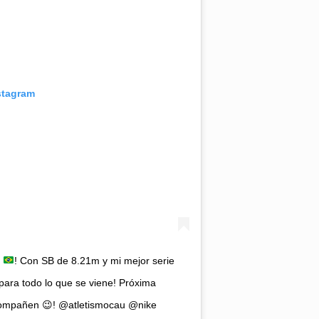
stagram
o
! Con SB de 8.21m y mi mejor serie
o para todo lo que se viene! Próxima
compañen
😉
! @atletismocau @nike