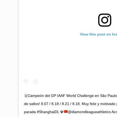
View this post on In
🥇
Campeón del GP IAAF World Challenge en São Paul
de saltos! 8.07 / 8.18 / 8.21 / 8.18. Muy feliz y motivad
parada #ShanghaiDL
💎
@diamondleagueathletics A