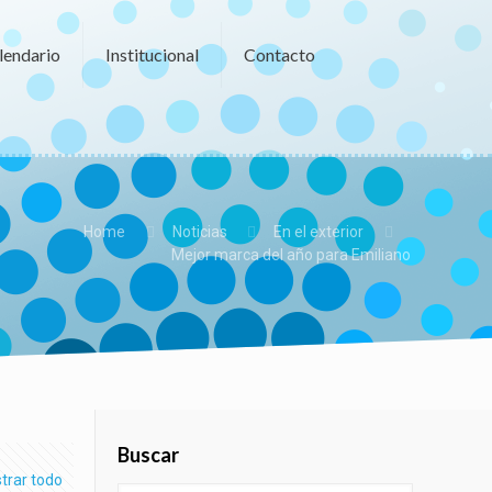
lendario
Institucional
Contacto
Home
Noticias
En el exterior
Mejor marca del año para Emiliano
Buscar
trar todo