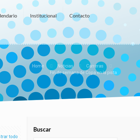
lendario
Institucional
Contacto
Home
Noticias
Carreras
Fin de semana de Copa en la pista
Buscar
trar todo