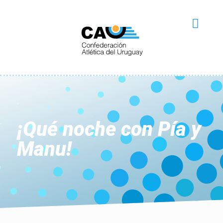
¡Qué noche con Pía y
Manu!