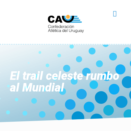
El trail celeste rumbo
al Mundial