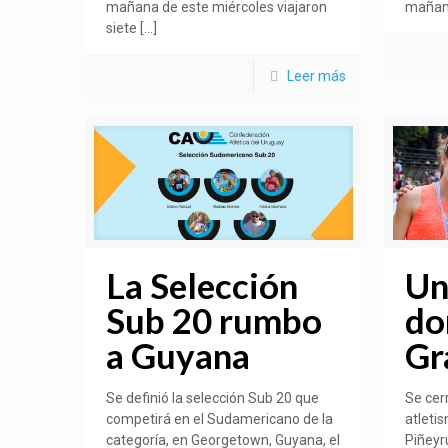
mañana de este miércoles viajaron
mañan
siete
[…]
Leer más
La Selección
Un
Sub 20 rumbo
do
a Guyana
Gr
Se definió la selección Sub 20 que
Se cer
competirá en el Sudamericano de la
atletis
categoría, en Georgetown, Guyana, el
Piñeyr