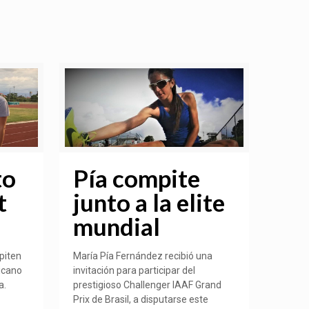
to
Pía compite
t
junto a la elite
mundial
piten
María Pía Fernández recibió una
icano
invitación para participar del
a.
prestigioso Challenger IAAF Grand
Prix de Brasil, a disputarse este