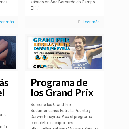
emos
sábado en Sao Bernardo do Campo.
El
[…]
eer más
Leer más
ás
Programa de
el
los Grand Prix
Se viene los Grand Prix
Sudamericanos Estrella Puente y
en el
Darwin Piñeyrúa. Acá el programa
completo. Inscripciones:
rtín
atlecau@gmail.com Marcas mínimas