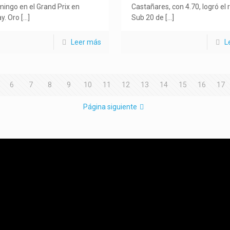
mingo en el Grand Prix en
Castañares, con 4.70, logró el 
y. Oro
[…]
Sub 20 de
[…]
Leer más
L
6
7
8
9
10
11
12
13
14
15
16
17
Página siguiente