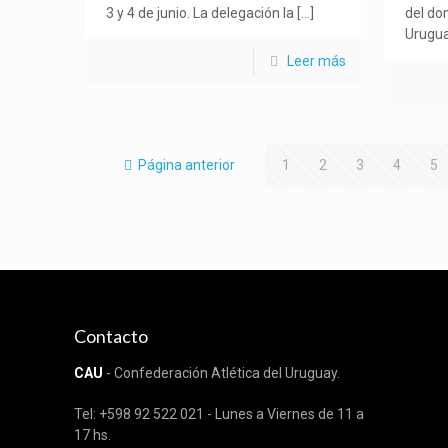
3 y 4 de junio. La delegación la
[…]
del do
Urugua
Leer más
Página anterior
1
2
3
4
5
Contacto
CAU
- Confederación Atlética del Uruguay.
Tel: +598 92 522 021 - Lunes a Viernes de 11 a
17 hs.