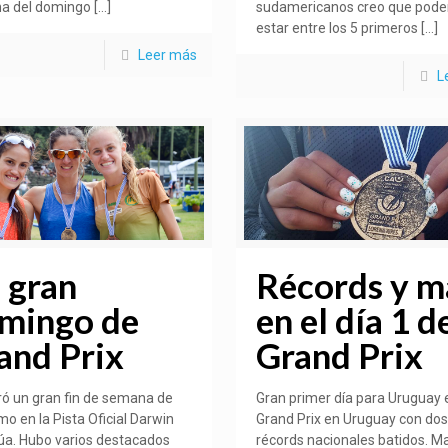
a del domingo
[…]
sudamericanos creo que pod
estar entre los 5 primeros
[…]
Leer más
L
 gran
Récords y m
mingo de
en el día 1 d
and Prix
Grand Prix
ró un gran fin de semana de
Gran primer día para Uruguay 
mo en la Pista Oficial Darwin
Grand Prix en Uruguay con dos
úa. Hubo varios destacados
récords nacionales batidos. Ma