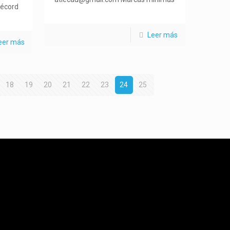
récord
Leer más
eer más
18
19
20
21
22
23
24
25