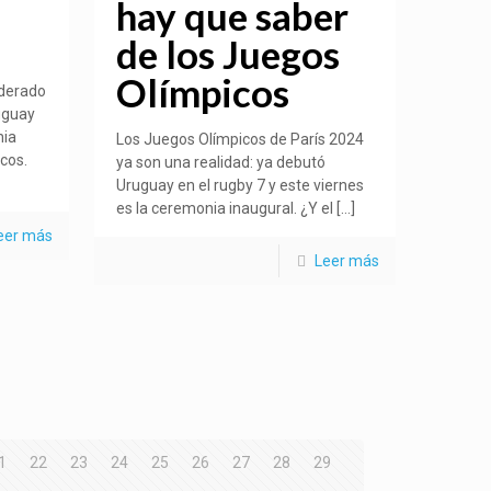
hay que saber
de los Juegos
Olímpicos
derado
ruguay
nia
Los Juegos Olímpicos de París 2024
cos.
ya son una realidad: ya debutó
Uruguay en el rugby 7 y este viernes
es la ceremonia inaugural. ¿Y el
[…]
eer más
Leer más
1
22
23
24
25
26
27
28
29