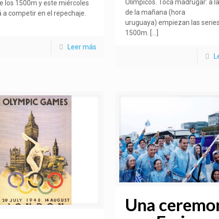
Olímpicos. Toca madrugar: a la
de los 1500m y este miércoles
de la mañana (hora
á a competir en el repechaje.
uruguaya) empiezan las series
1500m.
[…]
Leer más
L
Una ceremo