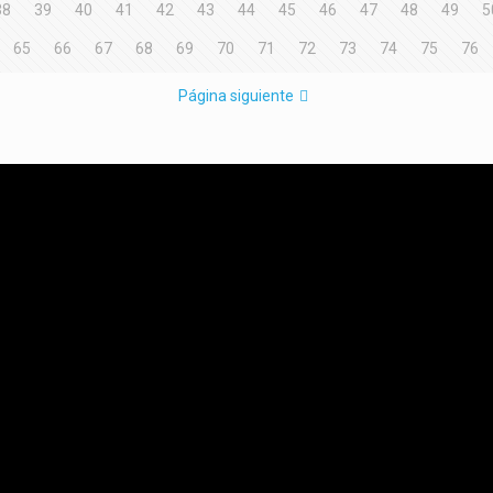
38
39
40
41
42
43
44
45
46
47
48
49
5
65
66
67
68
69
70
71
72
73
74
75
76
Página siguiente