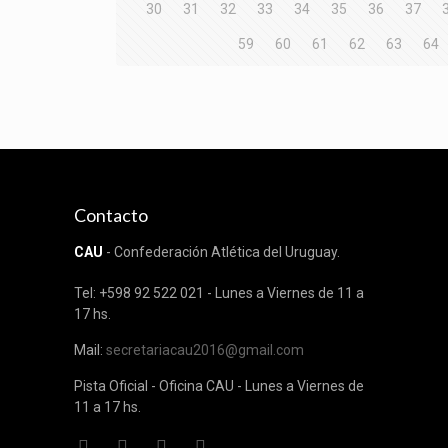
30
31
32
33
34
35
36
37
59
60
61
62
63
64
Contacto
CAU
- Confederación Atlética del Uruguay.
Tel: +598 92 522 021 - Lunes a Viernes de 11 a
17 hs.
Mail:
secretariacau2016@gmail.com
Pista Oficial - Oficina CAU - Lunes a Viernes de
11 a 17 hs.