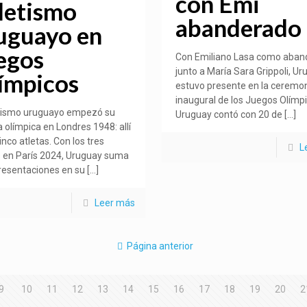
con Emi
letismo
abanderado
uguayo en
egos
Con Emiliano Lasa como aban
junto a María Sara Grippoli, U
ímpicos
estuvo presente en la ceremo
inaugural de los Juegos Olímpi
etismo uruguayo empezó su
Uruguay contó con 20 de
[…]
a olímpica en Londres 1948: allí
nco atletas. Con los tres
L
s en París 2024, Uruguay suma
resentaciones en su
[…]
Leer más
Página anterior
9
10
11
12
13
14
15
16
17
18
19
20
2