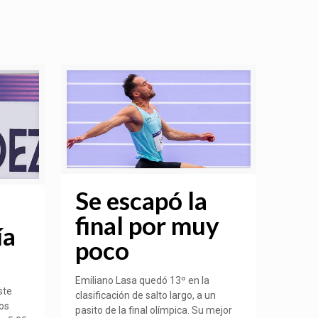
Se escapó la
final por muy
ía
poco
Emiliano Lasa quedó 13º en la
ste
clasificación de salto largo, a un
os
pasito de la final olímpica. Su mejor