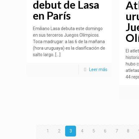
debut de Lasa
At
en París
ur
Ju
Emiliano Lasa debuta este domingo
Ol
en sus terceros Juegos Olímpicos.
Toca madrugar: a las 6 de la mañana
(hora uruguaya) es la clasificación de
El atl
salto largo.
[…]
histori
hubo ci
Leer más
atleta
44 rep
1
2
3
4
5
6
7
8