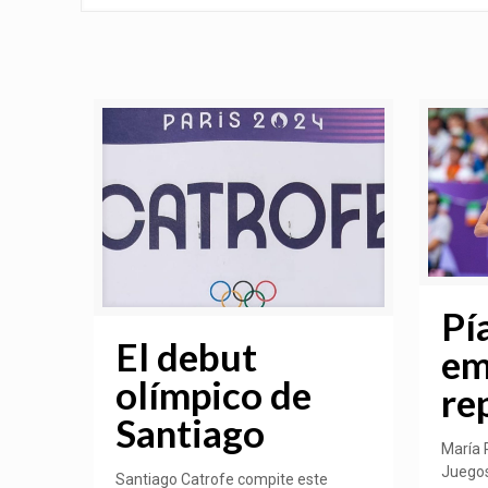
Pía
El debut
em
olímpico de
re
Santiago
María 
Juegos
Santiago Catrofe compite este