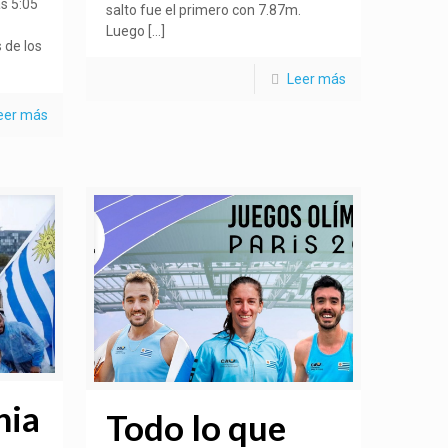
s 5:05
salto fue el primero con 7.87m.
Luego
[…]
 de los
Leer más
eer más
nia
Todo lo que