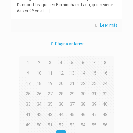
Diamond League, en Birmingham. Lasa, quien viene
de ser 9º en el
[…]
Leer más
Página anterior
1
2
3
4
5
6
7
8
9
10
11
12
13
14
15
16
17
18
19
20
21
22
23
24
25
26
27
28
29
30
31
32
33
34
35
36
37
38
39
40
41
42
43
44
45
46
47
48
49
50
51
52
53
54
55
56