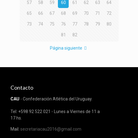
57
58
59
60
61
62
63
64
65
66
67
68
69
70
71
72
73
74
75
76
77
78
79
80
81
82
Página siguiente
Contacto
CAU
- Confederación Atlética del Uruguay.
Tel: +598 92 522 021 - Lunes a Viernes de 11 a
17 hs.
Mail:
secretariacau2016@gmail.com